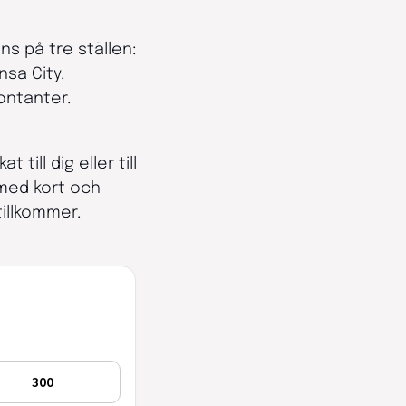
s på tre ställen:
sa City.
ontanter.
till dig eller till
 med kort och
tillkommer.