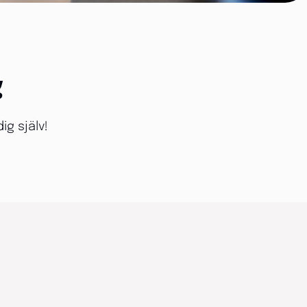
g
ig själv!